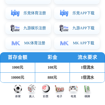
智能分析
结合大数据与趋势洞察，带来更深入的赛事理解。
版本更新记录 · 按时间分组查看
每次更新内容一目了然，lejing乐竞不断打磨细节，提升体
验。