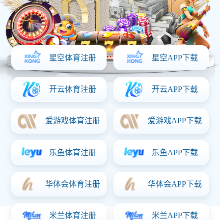
极速比分
支持lejing乐竞全类别体育项目，赛事动态快速同步。
互动社区
畅所欲言，与全球球迷一起交流观点、参与讨论。