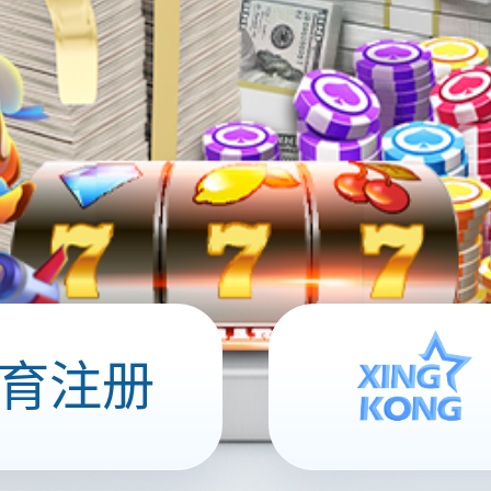
专业解说
提供专业解说音轨，深度剖析比赛亮点，提升观
赛体验，是体育发烧友的理想选择。