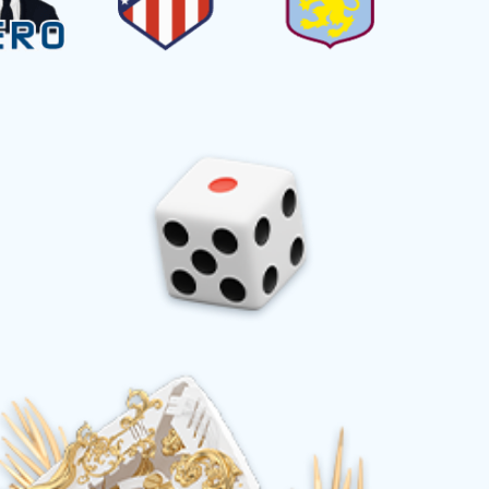
精神与数字技术的热爱，早期平台聚焦于赛事数据与直播服
智能提醒功能，赢得众多球迷的信任。
，平台陆续上线直播回放、数据分析、比分预测等功能，同时
带来更快更稳的观赛体验。