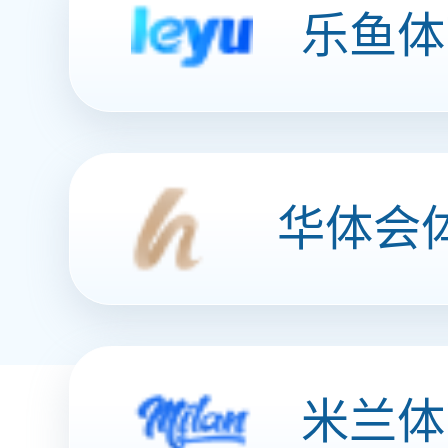
03. 支持哪些终端设备？
户权益
04. 我的资料安全吗？
05. 客服支持时间？
06. 观看直播是否收费？
02.
点击页
账户安
03.
支持多种
据服务
04.
我们采用
护作为