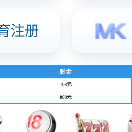
4.9 / 5.0
已突破
2,000,000+
下载量
ng乐竞赛事数据、智能追踪、个
夜模式、语言自定义、赛事收
可读性与观赛效率。