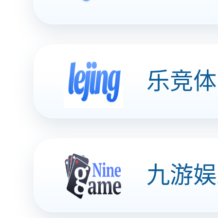
05.
平台客
们都将
06.
平台提
明、便
lejing乐竞 App
全场景·全功能·全终端