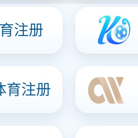
内容专区
，提供高帧率直播与赛事专题
除赛事直播外，还提供赛后
式体育服务平台。
常见问题解答
lejing乐竞 平台过程中最关心的问题，我们整理了详细说明，包
能、安全保障与使用体验等方面，帮助您全面了解服务内容。
 平台是否合法？
lejing乐竞 拥有合规的运营资质，严格遵守数据保护法规与行业标