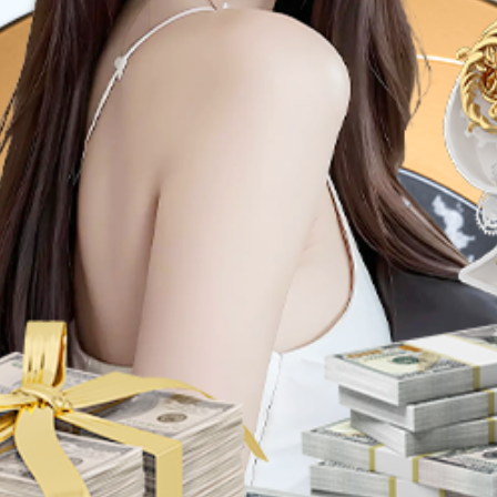
03. 国际拓展
目前lejing乐竞已在东南
打造具有国际竞争力的赛事平
多样赛事服务
五大热门体育领域，lejing乐竞 为您提供一站式观赛与数据支